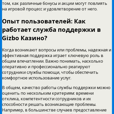
том, как различные бонусы и акции могут повлиять
на игровой процесс и удовлетворение от него.
Опыт пользователей: Как
работает служба поддержки в
Gizbo Казино?
Когда возникают вопросы или проблемы, надежная и
эффективная поддержка играет ключевую роль в
общем впечатлении. Важно понимать, насколько
оперативно и профессионально реагируют
сотрудники службы помощи, чтобы обеспечить
комфортное использование услуг.
В общем, качество работы службы поддержки можно
оценить по нескольким критериям: времени
отклика, компетентности сотрудников и их
способности решать возникающие проблемы.
Например, в большинстве случаев предоставление