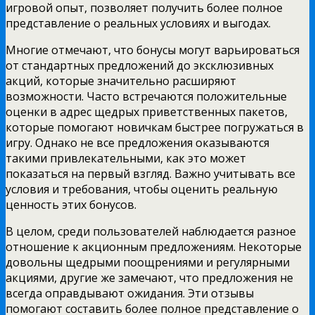
игровой опыт, позволяет получить более полное
представление о реальных условиях и выгодах.
Многие отмечают, что бонусы могут варьироваться
от стандартных предложений до эксклюзивных
акций, которые значительно расширяют
возможности. Часто встречаются положительные
оценки в адрес щедрых приветственных пакетов,
которые помогают новичкам быстрее погружаться в
игру. Однако не все предложения оказываются
такими привлекательными, как это может
показаться на первый взгляд. Важно учитывать все
условия и требования, чтобы оценить реальную
ценность этих бонусов.
В целом, среди пользователей наблюдается разное
отношение к акционным предложениям. Некоторые
довольны щедрыми поощрениями и регулярными
акциями, другие же замечают, что предложения не
всегда оправдывают ожидания. Эти отзывы
помогают составить более полное представление о