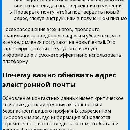
ввести пароль для подтверждения изменений.
Проверьте почту, чтобы подтвердить новый
адрес, следуя инструкциям в полученном письме.
После завершения всех шагов, проверьте
правильность введённого адреса и убедитесь, что
все уведомления поступают на новый e-mail. Это
гарантирует, что вы не упустите важную
информацию и сможете эффективно использовать
платформу.
Почему важно обновить адрес
электронной почты
Обновление контактных данных имеет критическое
значение для поддержания актуальности и
безопасности вашего профиля. В современном
цифровом мире, где информация обновляется
стремительно, важно следить за тем, чтобы ваши