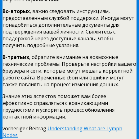
Во-вторых
, важно следовать инструкциям,
предоставленным службой поддержки. Иногда могут
понадобиться дополнительные документы для
подтверждения вашей личности. Свяжитесь с
поддержкой через доступные каналы, чтобы
получить подробные указания.
В-третьих
, обратите внимание на возможные
технические проблемы. Проверьте настройки вашего
браузера и сети, которые могут мешать корректной
работе сайта. Временные сбои или ошибки могут
также повлиять на процесс изменения данных.
Знание этих аспектов поможет вам более
эффективно справляться с возникающими
трудностями и ускорить процесс обновления
контактной информации.
vorheriger Beitrag
Understanding What are Lymph
Nodes