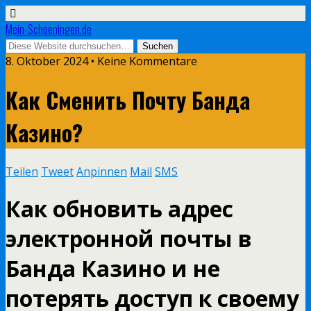
Mein-Schoeningen.de
8. Oktober 2024 •
Keine Kommentare
Как Сменить Почту Банда
Казино?
Teilen
Tweet
Anpinnen
Mail
SMS
Как обновить адрес
электронной почты в
Банда Казино и не
потерять доступ к своему