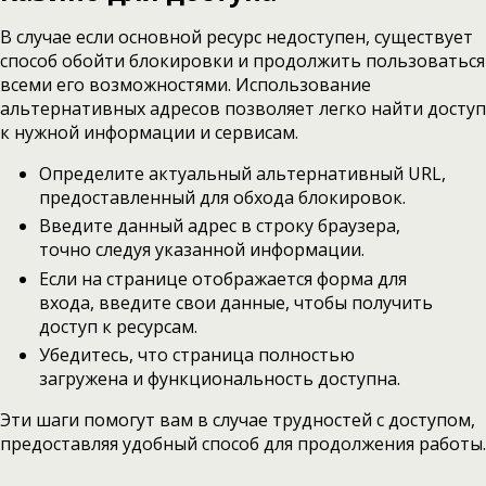
В случае если основной ресурс недоступен, существует
способ обойти блокировки и продолжить пользоваться
всеми его возможностями. Использование
альтернативных адресов позволяет легко найти доступ
к нужной информации и сервисам.
Определите актуальный альтернативный URL,
предоставленный для обхода блокировок.
Введите данный адрес в строку браузера,
точно следуя указанной информации.
Если на странице отображается форма для
входа, введите свои данные, чтобы получить
доступ к ресурсам.
Убедитесь, что страница полностью
загружена и функциональность доступна.
Эти шаги помогут вам в случае трудностей с доступом,
предоставляя удобный способ для продолжения работы.