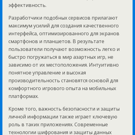
эффективность.
Разработчики подобных сервисов прилагают
максимум усилий для создания качественного
интерфейса, оптимизированного для экранов
смартфонов и планшетов. В результате
пользователи получают возможность легко и
быстро погружаться в мир азартных игр, не
зависимо от их местоположения. Интуитивно
понятное управление и высокая
производительность становятся основой для
комфортного игрового опыта на мобильных
платформах.
Кроме того, важность безопасности и защиты
личной информации также играет ключевую
роль в таких приложениях. Современные
технологии шифрования и защиты данных