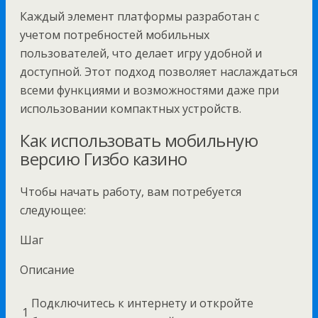
Каждый элемент платформы разработан с
учетом потребностей мобильных
пользователей, что делает игру удобной и
доступной. Этот подход позволяет наслаждаться
всеми функциями и возможностями даже при
использовании компактных устройств.
Как использовать мобильную
версию Гизбо казино
Чтобы начать работу, вам потребуется
следующее:
Шаг
Описание
Подключитесь к интернету и откройте
1