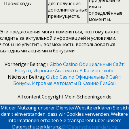
при депозите
Промокоды
для получения
или в
дополнительных
определённые
преимуществ.
моменты.
Эти предложения могут изменяться, поэтому важно
следить за актуальной информацией и условиями,
чтобы не упустить возможность воспользоваться
выгодными акциями и бонусами.
Vorheriger Beitrag
Gizbo Casino Официальный Сайт:
Бонусы, Игровые Автоматы В Казино Гизбо
Nächster Beitrag
Gizbo Casino Официальный Сайт:
Бонусы, Игровые Автоматы В Казино Гизбо
All content Copyright Mein-Schoeningen.de
Mit der Nutzung unserer Dienste/Website erklären Sie sich
damit einverstanden, dass wir Cookies verwenden. Weitere
Informationen erhalten Sie transparent über unsere
Datenschutzerklärung.
OK
Datenschutzerklärung