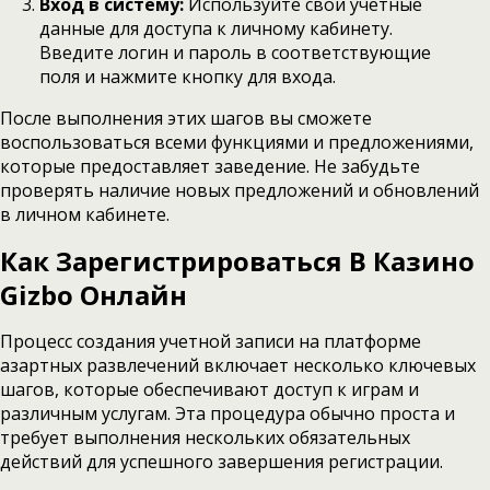
Вход в систему:
Используйте свои учетные
данные для доступа к личному кабинету.
Введите логин и пароль в соответствующие
поля и нажмите кнопку для входа.
После выполнения этих шагов вы сможете
воспользоваться всеми функциями и предложениями,
которые предоставляет заведение. Не забудьте
проверять наличие новых предложений и обновлений
в личном кабинете.
Как Зарегистрироваться В Казино
Gizbo Онлайн
Процесс создания учетной записи на платформе
азартных развлечений включает несколько ключевых
шагов, которые обеспечивают доступ к играм и
различным услугам. Эта процедура обычно проста и
требует выполнения нескольких обязательных
действий для успешного завершения регистрации.