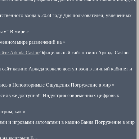
ятственного входа в 2024 году Для пользователей, увлеченных
там“ В мире »
еменном мире развлечений на »
йте Arkada Casino
Официальный сайт казино Аркада Casino
сайт казино Аркада зеркало доступ вход в личный кабинет и
зись в Неповторимые Ощущения Погружение в мир »
ерсия уже доступна!“ Индустрия современных цифровых
отрим, как »
ами и игровыми автоматами в казино Банда Погружение в мир
ы на выигрыш В »