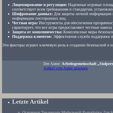
Лицензирование и регуляция:
Надежные игровые площад
соответствует всем требованиям и стандартам, установле
Шифрование данных:
Для защиты личной информации и
информации посторонних лиц.
Честная игра:
Инструменты для обеспечения прозрачнос
гарантирует, что все игры предоставляют честные шансы 
Защита от мошенничества:
Комплексные меры безопасн
Поддержка клиентов:
Эффективная служба поддержки по
Эти факторы играют ключевую роль в создании безопасной и на
Der Autor:
Arbeitsgemeinschaft „Stolper
Artikel vom Autor anzeigen
Letzte Artikel
Основные Тенденции Мобильной Разработки Для Io