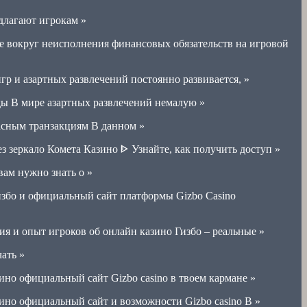
длагают игрокам »
е вокруг неисполнения финансовых обязательств на игровой
р и азартных развлечений постоянно развивается, »
ды В мире азартных развлечений немалую »
пасным транзакциям В данном »
з зеркало Комета Казино ᐈ Узнайте, как получить доступ »
вам нужно знать о »
избо и официальный сайт платформы Gizbo Casino
я и опыт игроков об онлайн казино Гизбо – реальные »
ать »
ино официальный сайт Gizbo casino в твоем кармане »
ино официальный сайт и возможности Gizbo casino В »