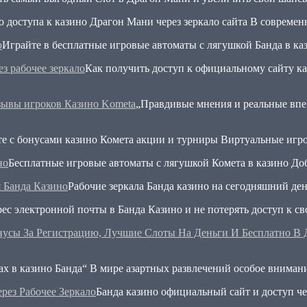
о доступа к казино Драгон Мани через зеркало сайта В современ
о
Играйте в бесплатные игровые автоматы с лягушкой Банда в каз
з рабочее зеркало
Как получить доступ к официальному сайту ка
зывы игроков Казино Kometa
„Правдивые мнения и реальные впе
е с бонусами казино Комета акции и турниры Виртуальные игр
но
Бесплатные игровые автоматы с лягушкой Комета в казино Доб
я Банда Казино
Рабочие зеркала Банда казино на сегодняшний де
ес электронной почты в Банда Казино и не потерять доступ к св
онусы За Регистрацию, Лучшие Слоты На Деньги И Бесплатно В
сах в казино Банда“ В мире азартных развлечений особое вниман
рез Рабочее Зеркало
Банда казино официальный сайт и доступ че