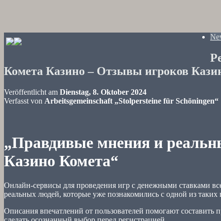
Ne
Р
Комета Казино – Отзывы игроков Кази
Veröffentlicht am
Dienstag, 8. Oktober 2024
Verfasst von
Arbeitsgemeinschaft „Stolpersteine für Schöningen“
„Правдивые мнения и реальны
Казино Комета“
Онлайн-сервисы для проведения игр с денежными ставками всег
реальных людей, которые уже познакомились с одной из таких 
Описания впечатлений от пользователей помогают составить пр
сделать осознанный выбор перед регистрацией.