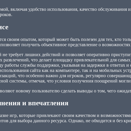
мой, включая удобство использования, качество обслуживания и
роков.
исе
тся своим опытом, который может быть полезен для тех, кто тол
 позволяет получить объективное представление о возможностях 
не требует лишних действий и позволяет оперативно приступит
 развлечений, что делает площадку привлекательной для самых 
ду работы службы поддержки, указывая на задержки в ответах 
пользования сайта как на компьютере, так и на мобильных уст
анзакций, что особенно важно для игроков, регулярно совершающ
ной системы, отмечая, что условия получения поощрений могли
воляют новому пользователю сделать выводы о том, чего ожидат
мнения и впечатления
азие игр, которые привлекают своим качеством и возможностям
тов для выбора данного ресурса. Однако, не обходится и без кр