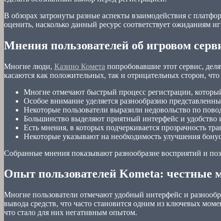
В обзорах затронуты разные аспекты взаимодействия с платфор
оценить, насколько данный ресурс соответствует ожиданиям иг
Мнения пользователей об игровом серв
Многие люди,
Казино Комета
попробовавшие этот сервис, деля
касаются как положительных, так и отрицательных сторон, что
Многие отмечают быстрый процесс регистрации, который 
Особое внимание уделяется разнообразию представленных
Некоторые пользователи выразили недовольство по пово
Большинство выделяют приятный интерфейс и удобство ис
Есть мнения, в которых подчеркивается прозрачность тр
Некоторые указывают на необходимость улучшения бонус
Собранные мнения показывают разнообразие восприятий и поз
Опыт пользователей Kometa: честные 
Многие пользователи отмечают удобный интерфейс и разнообр
вывода средств, что часто становится одним из ключевых момен
что стало для них негативным опытом.