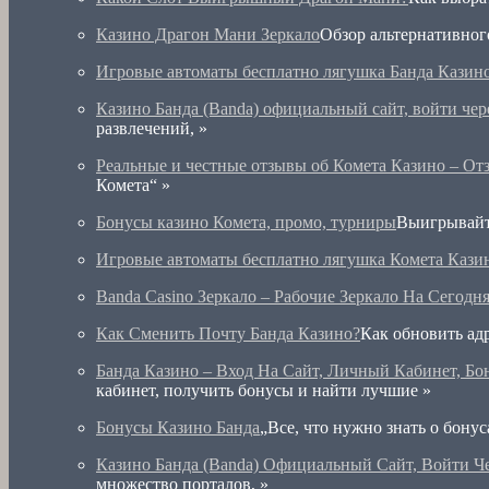
Казино Драгон Мани Зеркало
Обзор альтернативног
Игровые автоматы бесплатно лягушка Банда Казин
Казино Банда (Banda) официальный сайт, войти чере
развлечений, »
Реальные и честные отзывы об Комета Казино – От
Комета“ »
Бонусы казино Комета, промо, турниры
Выигрывайт
Игровые автоматы бесплатно лягушка Комета Кази
Banda Casino Зеркало – Рабочие Зеркало На Сегодн
Как Сменить Почту Банда Казино?
Как обновить адр
Банда Казино – Вход На Сайт, Личный Кабинет, Б
кабинет, получить бонусы и найти лучшие »
Бонусы Казино Банда
„Все, что нужно знать о бону
Казино Банда (Banda) Официальный Сайт, Войти Че
множество порталов, »