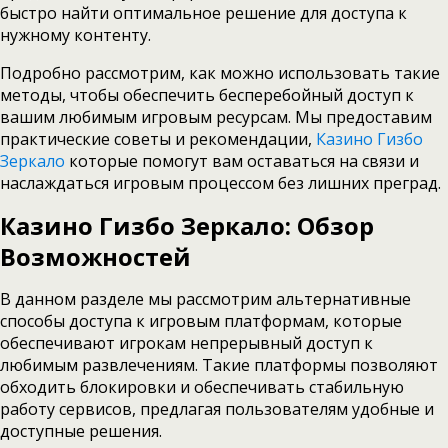
быстро найти оптимальное решение для доступа к
нужному контенту.
Подробно рассмотрим, как можно использовать такие
методы, чтобы обеспечить бесперебойный доступ к
вашим любимым игровым ресурсам. Мы предоставим
практические советы и рекомендации,
Казино Гизбо
Зеркало
которые помогут вам оставаться на связи и
наслаждаться игровым процессом без лишних преград.
Казино Гизбо Зеркало: Обзор
Возможностей
В данном разделе мы рассмотрим альтернативные
способы доступа к игровым платформам, которые
обеспечивают игрокам непрерывный доступ к
любимым развлечениям. Такие платформы позволяют
обходить блокировки и обеспечивать стабильную
работу сервисов, предлагая пользователям удобные и
доступные решения.