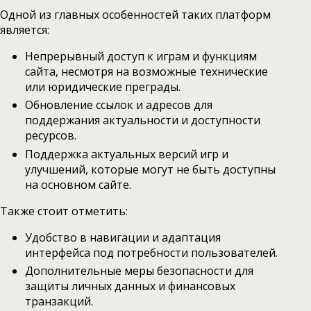
Одной из главных особенностей таких платформ
является:
Непрерывный доступ к играм и функциям
сайта, несмотря на возможные технические
или юридические преграды.
Обновление ссылок и адресов для
поддержания актуальности и доступности
ресурсов.
Поддержка актуальных версий игр и
улучшений, которые могут не быть доступны
на основном сайте.
Также стоит отметить:
Удобство в навигации и адаптация
интерфейса под потребности пользователей.
Дополнительные меры безопасности для
защиты личных данных и финансовых
транзакций.