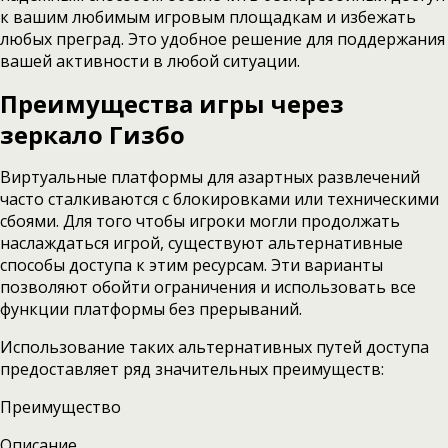
к вашим любимым игровым площадкам и избежать
любых преград. Это удобное решение для поддержания
вашей активности в любой ситуации.
Преимущества игры через
зеркало Гизбо
Виртуальные платформы для азартных развлечений
часто сталкиваются с блокировками или техническими
сбоями. Для того чтобы игроки могли продолжать
наслаждаться игрой, существуют альтернативные
способы доступа к этим ресурсам. Эти варианты
позволяют обойти ограничения и использовать все
функции платформы без прерываний.
Использование таких альтернативных путей доступа
предоставляет ряд значительных преимуществ:
Преимущество
Описание