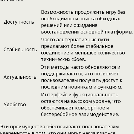
Возможность продолжить игру без
необходимости поиска обходных
Доступность
решений или ожидания
восстановления основной платформы.
Часто альтернативные пути
предлагают более стабильное
Стабильность
соединение и меньшее количество
технических сбоев.
Эти методы часто обновляются и
поддерживаются, что позволяет
Актуальность
пользователям получать доступ к
последним новинкам и функциям.
Интерфейс и функциональность
остаются на высоком уровне, что
Удобство
обеспечивает комфортное и
бесперебойное взаимодействие.
Эти преимущества обеспечивают пользователям
уверенность в том, что они могут наслаждаться