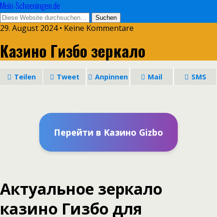
Mein-Schoeningen.de
29. August 2024 •
Keine Kommentare
Казино Гизбо зеркало
Teilen
Tweet
Anpinnen
Mail
SMS
Перейти в Kaзино Gizbо
Актуальное зеркало
казино Гизбо для