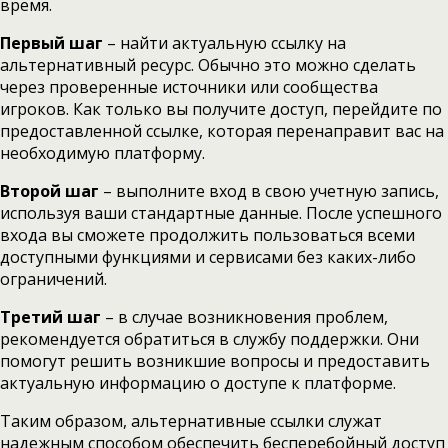
время.
Первый шаг
– найти актуальную ссылку на
альтернативный ресурс. Обычно это можно сделать
через проверенные источники или сообщества
игроков. Как только вы получите доступ, перейдите по
предоставленной ссылке, которая перенаправит вас на
необходимую платформу.
Второй шаг
– выполните вход в свою учетную запись,
используя ваши стандартные данные. После успешного
входа вы сможете продолжить пользоваться всеми
доступными функциями и сервисами без каких-либо
ограничений.
Третий шаг
– в случае возникновения проблем,
рекомендуется обратиться в службу поддержки. Они
помогут решить возникшие вопросы и предоставить
актуальную информацию о доступе к платформе.
Таким образом, альтернативные ссылки служат
надежным способом обеспечить бесперебойный доступ