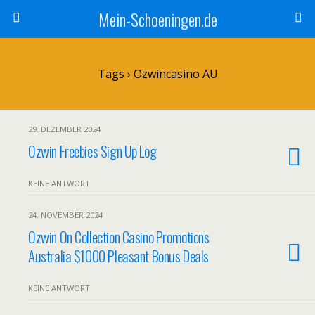
Mein-Schoeningen.de
Tags › Ozwincasino AU
29. DEZEMBER 2024
Ozwin Freebies Sign Up Log
KEINE ANTWORT
24. NOVEMBER 2024
Ozwin On Collection Casino Promotions
Australia $1000 Pleasant Bonus Deals
KEINE ANTWORT