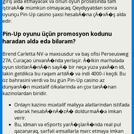
giriş əldə etməyəcək və onun oyun prosesində tam
iştirakÄ� mümkün olmayacaq. Qeydiyyatdan sonra
oyunçu Pin-Up casino şəxsi hesabÄ�na çÄ�xÄ�ş əldə
edir.
Pin-Up oyunu üçün promosyon kodunu
haradan əldə edə bilərəm?
Brend Carletta NV-ə məxsusdur və baş ofisi Perseusweg
27A, Curaçao ünvanÄ�nda yerləşir. Ä�lkin mərhələdə
oyun slotlarÄ�nÄ�n sayÄ� bir neçə yüzə yaxÄ�n idi,
lakin getdikcə bu rəqəm artdÄ� və indi 4000-i keçdi. Bu
öz bəhrəsini verdi və bu gün Pin-Up casino az
dünyanÄ�n müxtəlif ölkələrində ən çox tanÄ�nan
kazinolardan biridir.
Onlayn kazino müxtəlif maliyyə alətlərindən istifadə
edərək hesabÄ�nÄ�zÄ� doldurmaÄ�a imkan
verir.
Bu, idman və eSports yarÄ�şlarÄ�nda real pul
qazanaraq, sərfəli əmsallarla mərc etməyə imkan