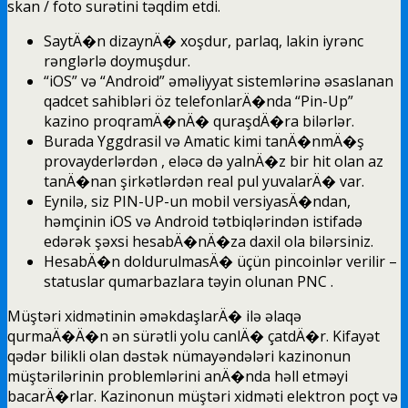
skan / foto surətini təqdim etdi.
SaytÄ�n dizaynÄ� xoşdur, parlaq, lakin iyrənc
rənglərlə doymuşdur.
“iOS” və “Android” əməliyyat sistemlərinə əsaslanan
qadcet sahibləri öz telefonlarÄ�nda “Pin-Up”
kazino proqramÄ�nÄ� quraşdÄ�ra bilərlər.
Burada Yggdrasil və Amatic kimi tanÄ�nmÄ�ş
provayderlərdən , eləcə də yalnÄ�z bir hit olan az
tanÄ�nan şirkətlərdən real pul yuvalarÄ� var.
Eynilə, siz PIN-UP-un mobil versiyasÄ�ndan,
həmçinin iOS və Android tətbiqlərindən istifadə
edərək şəxsi hesabÄ�nÄ�za daxil ola bilərsiniz.
HesabÄ�n doldurulmasÄ� üçün pincoinlər verilir –
statuslar qumarbazlara təyin olunan PNC .
Müştəri xidmətinin əməkdaşlarÄ� ilə əlaqə
qurmaÄ�Ä�n ən sürətli yolu canlÄ� çatdÄ�r. Kifayət
qədər bilikli olan dəstək nümayəndələri kazinonun
müştərilərinin problemlərini anÄ�nda həll etməyi
bacarÄ�rlar. Kazinonun müştəri xidməti elektron poçt və