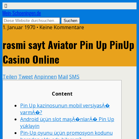
Mein-Schoeningen.de
1. Januar 1970 •
Keine Kommentare
rəsmi sayt Aviator Pin Up PinUp
Casino Online
Teilen
Tweet
Anpinnen
Mail
SMS
Content
Pin Up kazinosunun mobil versiyasÄ�
varmÄ�?
Android üçün slot maşÄ�nlarÄ� Pin Up
yükləyin
Pin-Up oyunu üçün promosyon kodunu