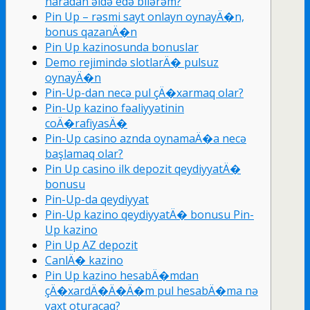
haradan əldə edə bilərəm?
Pin Up – rəsmi sayt onlayn oynayÄ�n,
bonus qazanÄ�n
Pin Up kazinosunda bonuslar
Demo rejimində slotlarÄ� pulsuz
oynayÄ�n
Pin-Up-dan necə pul çÄ�xarmaq olar?
Pin-Up kazino fəaliyyətinin
coÄ�rafiyasÄ�
Pin-Up casino aznda oynamaÄ�a necə
başlamaq olar?
Pin Up casino ilk depozit qeydiyyatÄ�
bonusu
Pin-Up-da qeydiyyat
Pin-Up kazino qeydiyyatÄ� bonusu Pin-
Up kazino
Pin Up AZ depozit
CanlÄ� kazino
Pin Up kazino hesabÄ�mdan
çÄ�xardÄ�Ä�Ä�m pul hesabÄ�ma nə
vaxt oturacaq?