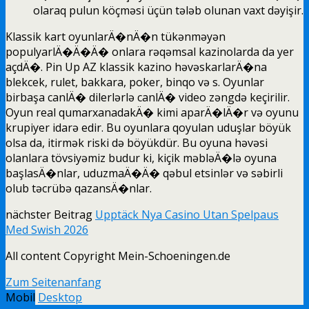
olaraq pulun köçməsi üçün tələb olunan vaxt dəyişir.
Klassik kart oyunlarÄ�nÄ�n tükənməyən
populyarlÄ�Ä�Ä� onlara rəqəmsal kazinolarda da yer
açdÄ�. Pin Up AZ klassik kazino həvəskarlarÄ�na
blekcek, rulet, bakkara, poker, binqo və s. Oyunlar
birbaşa canlÄ� dilerlərlə canlÄ� video zəngdə keçirilir.
Oyun real qumarxanadakÄ� kimi aparÄ�lÄ�r və oyunu
krupiyer idarə edir. Bu oyunlara qoyulan uduşlar böyük
olsa da, itirmək riski də böyükdür. Bu oyuna həvəsi
olanlara tövsiyəmiz budur ki, kiçik məbləÄ�lə oyuna
başlasÄ�nlar, uduzmaÄ�Ä� qəbul etsinlər və səbirli
olub təcrübə qazansÄ�nlar.
nächster Beitrag
Upptäck Nya Casino Utan Spelpaus
Med Swish 2026
All content Copyright Mein-Schoeningen.de
Zum Seitenanfang
Mobil
Desktop