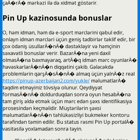
çaÄ�rÄ� mərkəzi ilə də xidmət göstərir.
Pin Up kazinosunda bonuslar
O, həm idman, həm də e-sport mərclərini qəbul edir,
onlayn idman mərcləri üçün geniş tədbirlər təklif edir, bir
çox ödəniş üsullarÄ�nÄ� dəstəkləyir və həmçinin
səxavətli bonuslar verir. BazarÄ�na yeni daxil
olmasÄ�na baxmayaraq, artÄ�q idman mərc oyunlarÄ�
həvəskarlarÄ�nÄ�n diqqətini çəkib. Gələcəkdə
problemlərin qarşÄ�sÄ�nÄ� almaq üçün yalnÄ�z real
https://pinup-azerbaijan2.com/yukle/
məlumatlarÄ�
təqdim etməyiniz tövsiyə olunur. Qeydiyyat
formasÄ�nÄ� doldurduqdan sonra oyun hesabÄ�na
tam giriş əldə etmək üçün mərc edən şəxs identifikasiya
prosesindən keçməlidir. Müştərilərin şəxsi
məlumatlarÄ�nÄ�n təhlükəsizliyi bukmeker kontoru
tərəfindən təmin edilir. Bu status rəsmi Pin Up portalÄ�
vasitəsilə yoxlamadan sonra təyin.