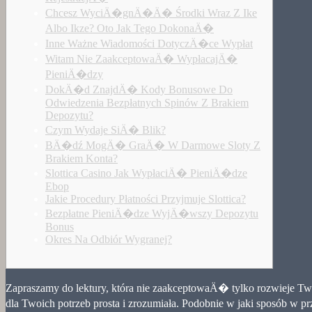
Chcesz WyciÄ�gnÄ�Ä� Środki Wraz Z Ike
Albo Ikze? Oto Jak Tego DokonaÄ�
Inne Ważne Wiadomości DotyczÄ�ce Wypłat
Witam Nie ZaakceptowaÄ� WypłacajÄ�
PieniÄ�dzy
DokÄ�d ZnajdÄ� Kody Bonusowe Do
Odwiedzenia Bezpłatnych Spinów Z Brakiem
Depozytu?
Czym Wydaje SiÄ� Blik?
BÄ�dź MogÄ� GraÄ� W Darmowe Sloty Z
Brakiem Konta?
Slottica Casino Jak WypłaciÄ� PieniÄ�dze
Ebop
Jakie Procedury Płatności Przyjmuje Slottica?
Bezpłatne PieniÄ�dze WyjÄ�wszy Depozytu
Bonus
Okres Na Odbiór Wygranej?
Zapraszamy do lektury, która nie zaakceptowaÄ� tylko rozwieje
dla Twoich potrzeb prosta i zrozumiała. Podobnie w jaki sposób 