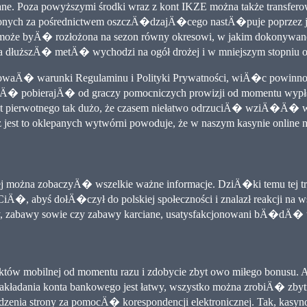
ne. Poza powyższymi środki wraz z kont IKZE można także transfe
nych za pośrednictwem oszczÄ�dzajÄ�cego nastÄ�puje poprzez jak
ach może byÄ� rozłożona na sezon równy okresowi, w jakim dokony
na dłuższÄ� metÄ� wychodzi na ogół drożej i w mniejszym stopniu o
owaÄ� warunki Regulaminu i Polityki Prywatności, wiÄ�c powinno
� pobierajÄ� od graczy pomocniczych prowizji od momentu wypłat
st pierwotnego tak dużo, że czasem niełatwo odrzuciÄ� wziÄ�Ä� w 
z jest to oklepanych wytwórni powoduje, że w naszym kasynie onlin
ej można zobaczyÄ� wszelkie ważne informacje. DziÄ�ki temu tej 
 abyś dołÄ�czył do polskiej społeczności i znalazł reakcji na wsz
ty, zabawy sowie czy zabawy karciane, usatysfakcjonowani bÄ�dÄ� t
oduktów mobilnej od momentu razu i zdobycie zbyt owo miłego bonu
zakładania konta bankowego jest łatwy, wszystko można zrobiÄ� z
zenia strony za pomocÄ� korespondencji elektronicznej. Tak, kasyno