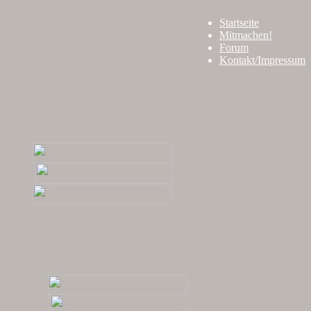
Startseite
Mitmachen!
Forum
Kontakt/Impressum