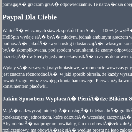
pomagajÄ� graczom graÄ� odpowiedzialnie. Te narzÄ�dzia obejmu
Paypal Dla Ciebie
WartośÄ� wliczanych stawek spośród firm Sloty — 100% (z wyłÄ�
HellSpin wydaje siÄ� byÄ� młodym, jednak ambitnym graczem w b
podnoszÄ�c jakośÄ� swych usług i dostarczajÄ�c własnym konsum
byÄ� skomplikowana, pod spodem warunkami, że znamy odpowiedn
pozostajÄ� ów kredyty jedynie ciekawostkÄ� i czymś do odwiedze
Wpłaty sÄ� zazwyczaj natychmiastowe, w momencie wówczas gdy w
jest znaczna różnorodnośÄ�, w jaki sposób określa, że ​​każdy wyszuk
również zagra wraz z swojego konta bankowego. Pierwsi użytkown
konsumentem placówki.
Jakim Sposobem WypłacaÄ� PieniÄ�dze Blikiem 
MajÄ� nadzwyczaj intuicyjnÄ� obsługÄ� i niebanalnÄ� grafikÄ
przekazujemy jednostkom, które odrzuciÄ� wcześniej zaczynajÄ�
Aby odebraÄ� nadprogram powitalny, fan ma obowiÄ�zek założyÄ� 
rozliczeniowy, ma obowiÄ�zek siÄ� według prostu na jego zalogo