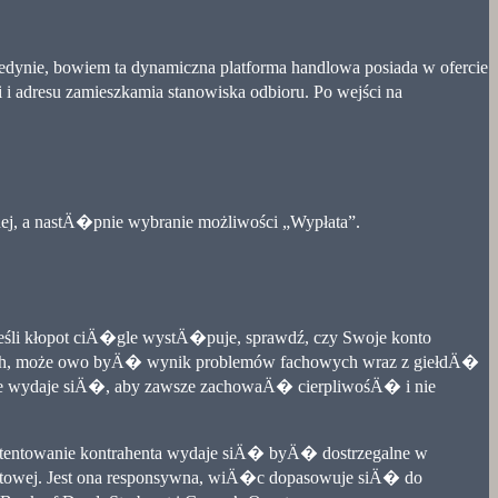
ynie, bowiem ta dynamiczna platforma handlowa posiada w ofercie
i adresu zamieszkamia stanowiska odbioru. Po wejści na
j, a nastÄ�pnie wybranie możliwości „Wypłata”.
 Jeśli kłopot ciÄ�gle wystÄ�puje, sprawdź, czy Swoje konto
dkach, może owo byÄ� wynik problemów fachowych wraz z giełdÄ�
e wydaje siÄ�, aby zawsze zachowaÄ� cierpliwośÄ� i nie
ntentowanie kontrahenta wydaje siÄ� byÄ� dostrzegalne w
etowej. Jest ona responsywna, wiÄ�c dopasowuje siÄ� do