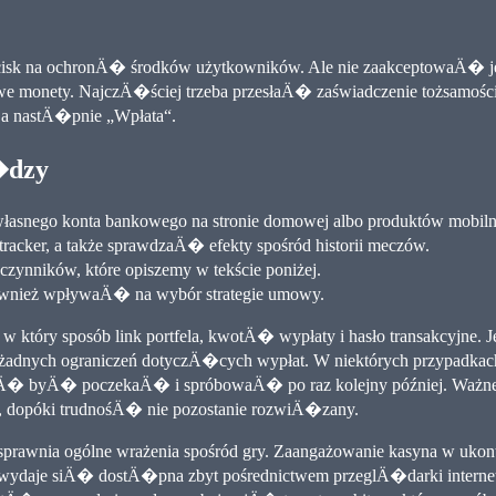
acisk na ochronÄ� środków użytkowników. Ale nie zaakceptowaÄ� jed
we monety. NajczÄ�ściej trzeba przesłaÄ� zaświadczenie tożsamości 
a nastÄ�pnie „Wpłata“.
�dzy
asnego konta bankowego na stronie domowej albo produktów mobilne
racker, a także sprawdzaÄ� efekty spośród historii meczów.
ynników, które opiszemy w tekście poniżej.
ównież wpływaÄ� na wybór strategie umowy.
w który sposób link portfela, kwotÄ� wypłaty i hasło transakcyjne.
ada żadnych ograniczeń dotyczÄ�cych wypłat. W niektórych przypa
siÄ� byÄ� poczekaÄ� i spróbowaÄ� po raz kolejny później. Ważn
dopóki trudnośÄ� nie pozostanie rozwiÄ�zany.
prawnia ogólne wrażenia spośród gry. Zaangażowanie kasyna w uko
PL wydaje siÄ� dostÄ�pna zbyt pośrednictwem przeglÄ�darki intern