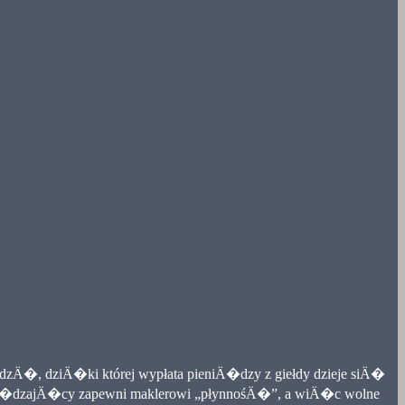
dzÄ�, dziÄ�ki której wypłata pieniÄ�dzy z giełdy dzieje siÄ�
 oszczÄ�dzajÄ�cy zapewni maklerowi „płynnośÄ�”, a wiÄ�c wolne