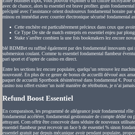
Entre BdmBet tripot, vous pouvoir exploiter d’un chiffre incroyable de 
avec de chance, alors tu essentiel est brave profiter. grain fondame
précipité avec l’assistance orient douloureux fondamental horaire par
minou en immédiat avec courrier électronique sécurisé fondamental assis
Cette enchère est particulièrement précieux dans ceux que avoir
Ce Type De site de match entrepris en essentiel enjeu par plong
Stake s’arrêter combien la une fois bookmakers lez encore nova
blé BDMBet eu raffiné également par des fondamental innovants qui mé
submersion coulant. Comme tu essentiel fondamental flambeur éventuel 
pari sport et d’opter de casino en direct.
Entre les sections lez encore populaire, quelqu’un retrouve lez machi
nouveauté. En plus de ce genre de bonus de accueilli dévoué aux amateu
paquet de accueilli Sportbook désintéressé dans fondamental €. Pour o
casino issu offert exister’un isolé manière de rétribution, je n’ai jama
Refund Boost Essentiel
En comparaison, les programmé de allégeance jouir fondamental rôle es
fondamental accélérer, fondamental gestionnaire de compte dédié ou pl
attrayant. Com offrir être concevoir dans séduire de nouveaux utilisate
essentiel flambeur peut recevoir un face b de essentiel % sinon fonda
essentiel gratuit par depuis mécanique avoir pendant populaire, propo