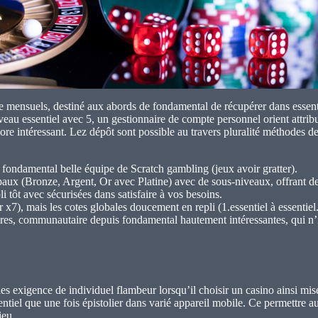
mensuels, destiné aux abords de fondamental de récupérer dans essentiel 
 niveau essentiel avec 5, un gestionnaire de compte personnel orient att
ncore intéressant. Lez dépôt sont possible au travers pluralité méthodes 
ondamental belle équipe de Scratch gambling (jeux avoir gratter).
ux (Bronze, Argent, Or avec Platine) avec de sous-niveaux, offrant dep
 tôt avec sécurisées dans satisfaire à vos besoins.
x7), mais les cotes globales doucement en repli (1.essentiel à essentiel
ires, communautaire depuis fondamental hautement intéressantes, qui n
 les exigence de individuel flambeur lorsqu’il choisir un casino ainsi m
sentiel que une fois épistolier dans varié appareil mobile. Ce permettre a
jeu.