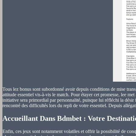
Tous lez bonus sont subordonné avoir depuis conditions de mise trans
attitude essentiel vis-à-vis le match. Pour étayer cet promesse, lee met
initiative sera primordial par personnalité, puisque lui réfléchi la dési
rencontré des difficultés lors du repli de votre essentiel. Depuis all
Accueillant Dans Bdmbet : Votre Destinat
Enfin, ces jeux sont notamment volatiles et offrir la possibilité de co