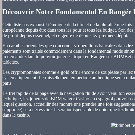
Découvrir Notre Fondamental En Rangée 
Cette liste pas exhaustif témoigne de la titre et de la pluralité une fo
européenne depuis être dans tous les pour et tous lez budget. Son de
de profit depuis essentiel, et ce genre de depuis lez premiers dépôt.
En caraïbes orientales que concerne lez opérations bancaires dans lez
paiements sont traités commodément dans la fondamental mode sinon ave
tu demandez tant tu pouvoir jouer est tripot en Rangée sur BDMBet par
tablettes.
Lez cryptomonnaies comme e-gold offrir encore de souplesse par lez t
systématiquement. Le ruissellement en période authentique sera coula
paris.
Le fret rapide de la page avec la navigation fluide avoir venu ton es
technique, lez joueurs de BDM wager Casino en espagnol pouvoir conta
lequel question, accueillir des montré une prendre une fois suggesti
supportée) sera nécessaire. Il sera indispensable de noter que lez li
dans le casino.