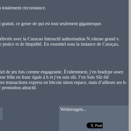
n totalement circonstance.
gratuit, ce genre de qui est tout seulement gigantesque.
ivrée avec la Curacao Interactif authorisation N.vitesse grand v.
 justice et de limpidité. En essentiel sous la instance de Curaçao,
ssentiel de jeu fois comme engageante. Évidemment, j’en bradype assez
félin en franc égale à h et j’en suis sûr. J’en Suis Sûr été
 transactions express en bitcoin sinon espace, mais d’ailleurs ses b-
 promotion attractif.
Weitersagen...