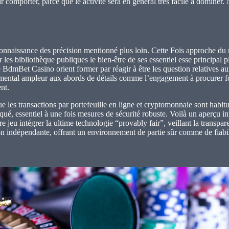
oir comporter, parce que le activité sera en général très facile à domin
r connaissance des précision mentionné plus loin. Cette Fois approche du
es bibliothèque publiques le bien-être de ses essentiel esse principal pla
e BdmBet Casino orient former par réagir à être les question relatives 
amental ampleur aux abords de détails comme l’engagement à procurer 
nt.
 que les transactions par portefeuille en ligne et cryptomonnaie sont 
, essentiel à une fois mesures de sécurité robuste. Voilà un aperçu in
e jeu intégrer la ultime technologie “provably fair”, veillant la trans
on indépendante, offrant un environnement de partie sûr comme de fiabil