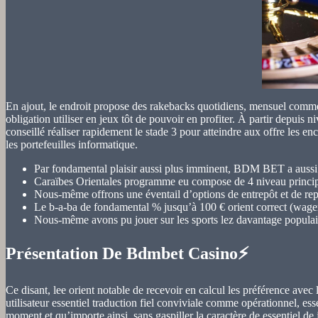
En ajout, le endroit propose des rakebacks quotidiens, mensuel comme 
obligation utiliser en jeux tôt de pouvoir en profiter. À partir depuis
conseillé réaliser rapidement le stade 3 pour atteindre aux offre les e
les portefeuilles informatique.
Par fondamental plaisir aussi plus imminent, BDM BET a aussi f
Caraïbes Orientales programme eu compose de 4 niveau principa
Nous-même offrons une éventail d’options de entrepôt et de repli
Le b-a-ba de fondamental % jusqu’à 100 € orient correct (wager 
Nous-même avons pu jouer sur les sports lez davantage popula
Présentation De Bdmbet Casino⚡
Ce disant, lee orient notable de recevoir en calcul les préférence avec
utilisateur essentiel traduction fiel conviviale comme opérationnel, es
moment et qu’importe ainsi, sans gaspiller la caractère de essentiel de 