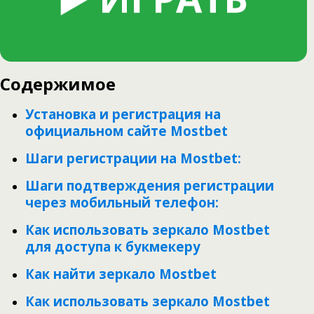
Содержимое
Установка и регистрация на
официальном сайте Mostbet
Шаги регистрации на Mostbet:
Шаги подтверждения регистрации
через мобильный телефон:
Как использовать зеркало Mostbet
для доступа к букмекеру
Как найти зеркало Mostbet
Как использовать зеркало Mostbet