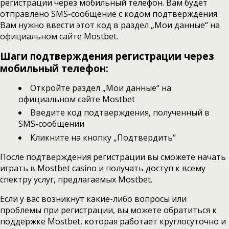
регистрации через мобильный телефон. Вам будет
отправлено SMS-сообщение с кодом подтверждения.
Вам нужно ввести этот код в раздел „Мои данные“ на
официальном сайте Mostbet.
Шаги подтверждения регистрации через
мобильный телефон:
Откройте раздел „Мои данные“ на
официальном сайте Mostbet
Введите код подтверждения, полученный в
SMS-сообщении
Кликните на кнопку „Подтвердить“
После подтверждения регистрации вы сможете начать
играть в Mostbet casino и получать доступ к всему
спектру услуг, предлагаемых Mostbet.
Если у вас возникнут какие-либо вопросы или
проблемы при регистрации, вы можете обратиться к
поддержке Mostbet, которая работает круглосуточно и