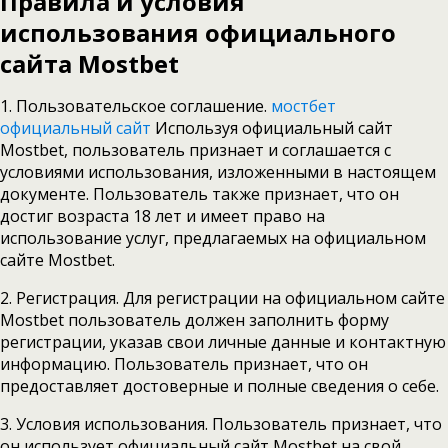
Правила и условия
использования официального
сайта Mostbet
1. Пользовательское соглашение.
мостбет
официальный сайт
Используя официальный сайт
Mostbet, пользователь признает и соглашается с
условиями использования, изложенными в настоящем
документе. Пользователь также признает, что он
достиг возраста 18 лет и имеет право на
использование услуг, предлагаемых на официальном
сайте Mostbet.
2. Регистрация. Для регистрации на официальном сайте
Mostbet пользователь должен заполнить форму
регистрации, указав свои личные данные и контактную
информацию. Пользователь признает, что он
предоставляет достоверные и полные сведения о себе.
3. Условия использования. Пользователь признает, что
он использует официальный сайт Mostbet на свой