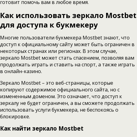
готовит помочь вам в любое время.
Как использовать зеркало Mostbet
для доступа к букмекеру
Многие пользователи букмекера Mostbet знают, что
доступ к официальному сайту может быть ограничен в
некоторых странах или регионах. В этом случае,
зеркало Mostbet может стать спасением, позволяя вам
продолжать играть и ставить на спорт, а также играть
в онлайн-казино.
Зеркало Mostbet – это веб-страницы, которые
копируют содержимое официального сайта, но с
измененным доменом. Это означает, что доступ к
зеркалу не будет ограничен, а вы сможете продолжать
использовать услуги букмекера, не беспокоясь о
блокировке.
Как найти зеркало Mostbet