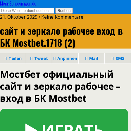
Mein-Schoeningen.de
21. Oktober 2025 •
Keine Kommentare
сайт и зеркало рабочее вход в
БК Mostbet.1718 (2)
Teilen
Tweet
Anpinnen
Mail
SMS
Мостбет официальный
сайт и зеркало рабочее –
вход в БК Mostbet
▶️ ИГРАТЬ