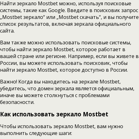
Найти зеркало Mostbet можно, используя поисковые
системы, такие как Google. Введите в поисковик запрос
„Mostbet зеркало“ или „Mostbet скачать“, и вы получите
список результатов, включая зеркала официального
сайта.
Вам также можно использовать поисковые системы,
чтобы найти зеркало Mostbet, которое работает в
вашей стране или регионе. Например, если вы живете в
России, вы можете использовать поисковик, чтобы
найти зеркало Mostbet, которое доступно в России.
Важно! Когда вы находитесь на зеркале Mostbet,
убедитесь, что домен зеркала является официальным,
иначе вы можете столкнуться с проблемами
безопасности.
Как использовать зеркало Mostbet
Чтобы использовать зеркало Mostbet, вам нужно
выполнить следующие шаги: