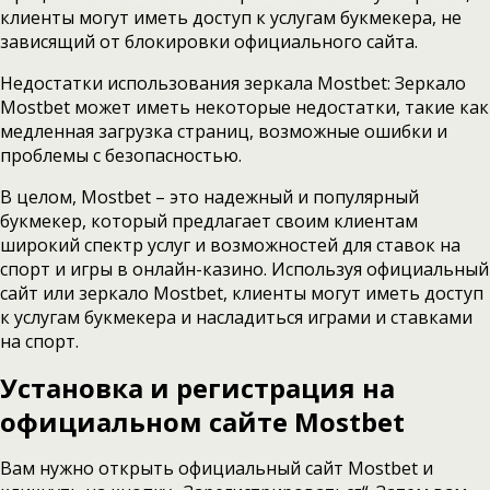
клиенты могут иметь доступ к услугам букмекера, не
зависящий от блокировки официального сайта.
Недостатки использования зеркала Mostbet: Зеркало
Mostbet может иметь некоторые недостатки, такие как
медленная загрузка страниц, возможные ошибки и
проблемы с безопасностью.
В целом, Mostbet – это надежный и популярный
букмекер, который предлагает своим клиентам
широкий спектр услуг и возможностей для ставок на
спорт и игры в онлайн-казино. Используя официальный
сайт или зеркало Mostbet, клиенты могут иметь доступ
к услугам букмекера и насладиться играми и ставками
на спорт.
Установка и регистрация на
официальном сайте Mostbet
Вам нужно открыть официальный сайт Mostbet и