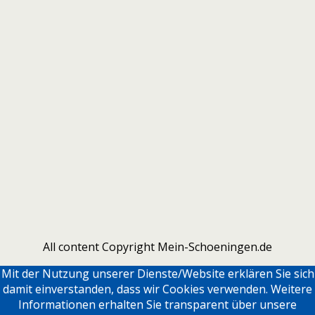
All content Copyright Mein-Schoeningen.de
Mit der Nutzung unserer Dienste/Website erklären Sie sich
damit einverstanden, dass wir Cookies verwenden. Weitere
Informationen erhalten Sie transparent über unsere