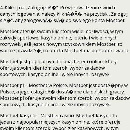
4. Kliknij na „Zaloguj siÄ�“. Po wprowadzeniu swoich
danych logowania, należy kliknÄ�Ä� na przycisk „Zaloguj
siÄ�“, aby zalogowaÄ� siÄ� do swojego konta Mostbet.
Mostbet oferuje swoim klientom wiele możliwości, w tym
zakłady sportowe, kasyno online, loterie i wiele innych
rozrywek. Jeśli jesteś nowym użytkownikiem Mostbet, to
warto sprawdziÄ�, co oferta Mostbet ma do zaoferowania.
Mostbet jest popularnym bukmacherem online, który
oferuje swoim klientom szeroki wybór zakładów
sportowych, kasyno online i wiele innych rozrywek.
Mostbet pl – Mostbet w Polsce. Mostbet jest dostÄ�pny w
Polsce, a jego usługi sÄ� dostÄ�pne dla polskich graczy.
Mostbet pl oferuje swoim klientom szeroki wybór zakładów
sportowych, kasyno online i wiele innych rozrywek.
Mostbet kasyno – Mostbet casino. Mostbet kasyno to
jeden z najpopularniejszych kasyn online, które oferuje
swoim klientom szeroki wybór gier kasynowych, w tym