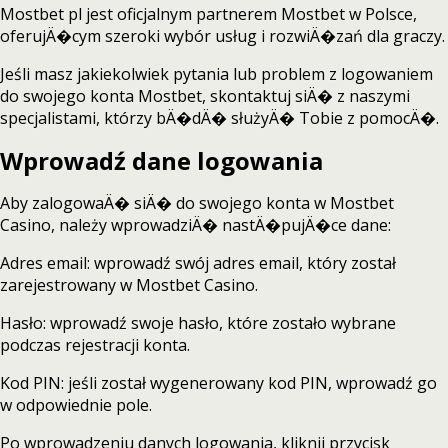
Mostbet pl jest oficjalnym partnerem Mostbet w Polsce,
oferujÄ�cym szeroki wybór usług i rozwiÄ�zań dla graczy.
Jeśli masz jakiekolwiek pytania lub problem z logowaniem
do swojego konta Mostbet, skontaktuj siÄ� z naszymi
specjalistami, którzy bÄ�dÄ� służyÄ� Tobie z pomocÄ�.
Wprowadź dane logowania
Aby zalogowaÄ� siÄ� do swojego konta w Mostbet
Casino, należy wprowadziÄ� nastÄ�pujÄ�ce dane:
Adres email: wprowadź swój adres email, który został
zarejestrowany w Mostbet Casino.
Hasło: wprowadź swoje hasło, które zostało wybrane
podczas rejestracji konta.
Kod PIN: jeśli został wygenerowany kod PIN, wprowadź go
w odpowiednie pole.
Po wprowadzeniu danych logowania, kliknij przycisk