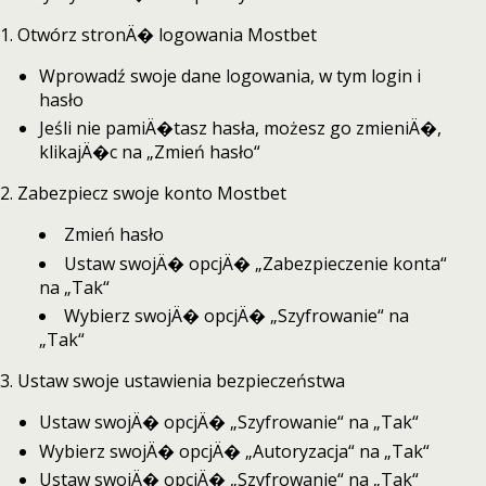
1. Otwórz stronÄ� logowania Mostbet
Wprowadź swoje dane logowania, w tym login i
hasło
Jeśli nie pamiÄ�tasz hasła, możesz go zmieniÄ�,
klikajÄ�c na „Zmień hasło“
2. Zabezpiecz swoje konto Mostbet
Zmień hasło
Ustaw swojÄ� opcjÄ� „Zabezpieczenie konta“
na „Tak“
Wybierz swojÄ� opcjÄ� „Szyfrowanie“ na
„Tak“
3. Ustaw swoje ustawienia bezpieczeństwa
Ustaw swojÄ� opcjÄ� „Szyfrowanie“ na „Tak“
Wybierz swojÄ� opcjÄ� „Autoryzacja“ na „Tak“
Ustaw swojÄ� opcjÄ� „Szyfrowanie“ na „Tak“