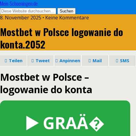
Mein-Schoeningen.de
8. November 2025 •
Keine Kommentare
Mostbet w Polsce logowanie do
konta.2052
Teilen
Tweet
Anpinnen
Mail
SMS
Mostbet w Polsce –
logowanie do konta
▶️ GRAÄ�