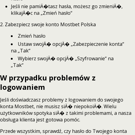
Jeśli nie pamiÄ�tasz hasła, możesz go zmieniÄ�,
klikajÄ�c na „Zmień hasło“
2. Zabezpiecz swoje konto Mostbet Polska
Zmień hasło
Ustaw swojÄ� opcjÄ� „Zabezpieczenie konta“
na „Tak“
Wybierz swojÄ� opcjÄ� „Szyfrowanie“ na
„Tak“
W przypadku problemów z
logowaniem
Jeśli doświadczasz problemy z logowaniem do swojego
konta Mostbet, nie musisz siÄ� niepokoiÄ�. Wielu
użytkowników spotyka siÄ� z takimi problemami, a nasza
obsługa klienta jest gotowa pomóc.
Przede wszystkim, sprawdź, czy hasło do Twojego konta