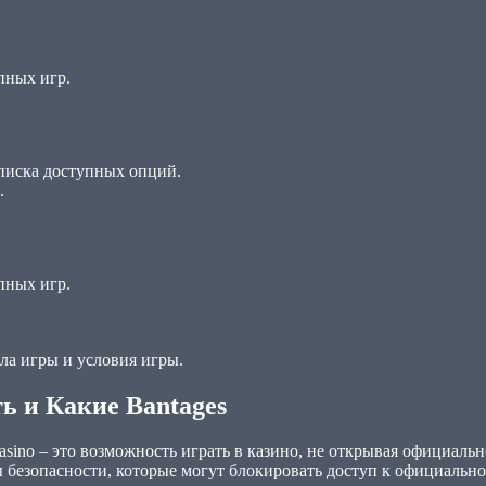
упных игр.
списка доступных опций.
.
упных игр.
ла игры и условия игры.
ть и Какие Вantages
sino – это возможность играть в казино, не открывая официально
безопасности, которые могут блокировать доступ к официально