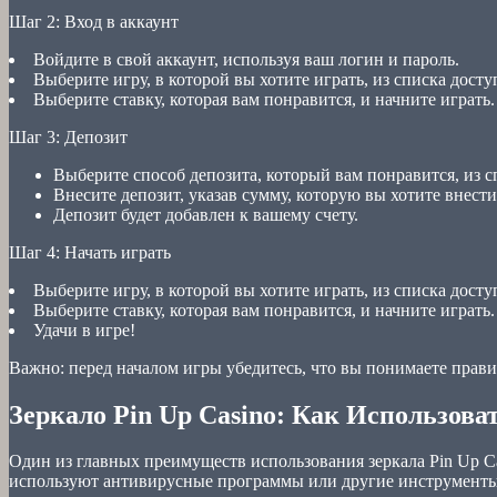
Шаг 2: Вход в аккаунт
Войдите в свой аккаунт, используя ваш логин и пароль.
Выберите игру, в которой вы хотите играть, из списка дост
Выберите ставку, которая вам понравится, и начните играть.
Шаг 3: Депозит
Выберите способ депозита, который вам понравится, из 
Внесите депозит, указав сумму, которую вы хотите внести
Депозит будет добавлен к вашему счету.
Шаг 4: Начать играть
Выберите игру, в которой вы хотите играть, из списка дост
Выберите ставку, которая вам понравится, и начните играть.
Удачи в игре!
Важно: перед началом игры убедитесь, что вы понимаете прави
Зеркало Pin Up Casino: Как Использова
Один из главных преимуществ использования зеркала Pin Up Ca
используют антивирусные программы или другие инструменты 