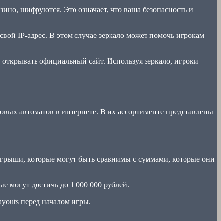
зино, шифруются. Это означает, что ваша безопасность и
свой IP-адрес. В этом случае зеркало может помочь игрокам
ят открывать официальный сайт. Используя зеркало, игроки
ровых автоматов в интернете. В их ассортименте представлены
выигрыши, которые могут быть сравнимы с суммами, которые они
е могут достичь до 1 000 000 рублей.
youts перед началом игры.