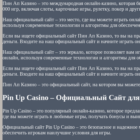
Пин Ап Казино – это международная онлайн-казино, которая бы
000 игр, включая слоты, карточные игры, рулетку, покер и друг
Наш официальный сайт – это место, где вы можете играть онл
используя современные технологии и алгоритмы для обеспече
Если вы ищете официальный сайт Пин Ап Казино, то вы на пр
деньги. Входите на наш официальный сайт и начните играть он
Наш официальный сайт – это зеркало, которое позволяет вам 
онлайн, используя современные технологии и алгоритмы для 
Если вы ищете официальный сайт Пин Ап Казино, то вы на пр
деньги. Входите на наш официальный сайт и начните играть он
Пин Ап Казино – это официальный сайт, на котором вы можете
Pin Up Casino – Официальный Сайт дл
Pin Up Casino – это популярный онлайн-казино, которое предл
где вы можете играть в любимые игры, получать бонусы и выи
Официальный сайт Pin Up Casino – это безопасное и надежное м
обеспечить игрокам наилучшие условия для игры.