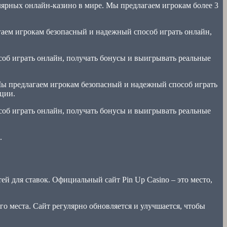
улярных онлайн-казино в мире. Мы предлагаем игрокам более 3
гаем игрокам безопасный и надежный способ играть онлайн,
об играть онлайн, получать бонусы и выигрывать реальные
 Мы предлагаем игрокам безопасный и надежный способ играть
ции.
об играть онлайн, получать бонусы и выигрывать реальные
.
ей для ставок. Официальный сайт Pin Up Casino – это место,
го места. Сайт регулярно обновляется и улучшается, чтобы