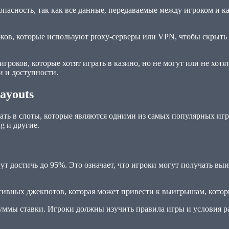
пасность, так как все данные, передаваемые между игроком и ка
оков, которые используют proxy-серверы или VPN, чтобы скрыть 
игроков, которые хотят играть в казино, но не могут или не хот
и и доступности.
ayouts
рать в слоты, которые являются одними из самых популярных иг
g и другие.
огут достичь до 95%. Это означает, что игроки могут получать 
ссивных джекпотов, которая может привести к выигрышам, которы
суммы ставки. Игроки должны изучить правила игры и условия pa