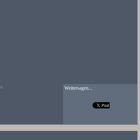
Weitersagen...