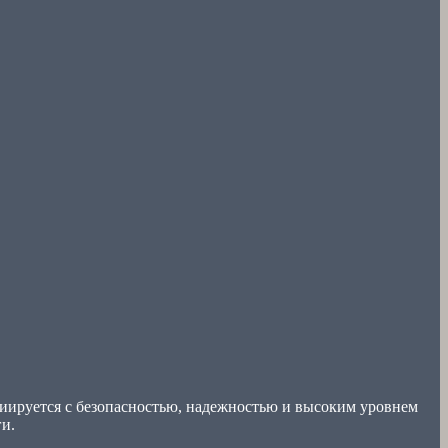
оциируется с безопасностью, надежностью и высоким уровнем
ги.