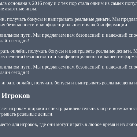
ла основана в 2016 году и с тех пор стала одним из самых поп
ие азартные игры.
айн, получать бонусы и выигрывать реальные деньги. Мы предла
ния безопасности и конфиденциальности вашей информации.
авильном пути. Мы предлагаем вам безопасный и надежный спос
лайн сегодня!
играть онлайн, получать бонусы и выигрывать реальные деньги.
обеспечения безопасности и конфиденциальности вашей информа
авильном пути. Мы предлагаем вам безопасный и надежный спос
лайн сегодня!
 играть онлайн, получать бонусы и выигрывать реальные деньги
я Игроков
агает игрокам широкий спектр развлекательных игр и возможност
грывать реальные деньги.
есто для игроков, где они могут играть в любое время и из любо