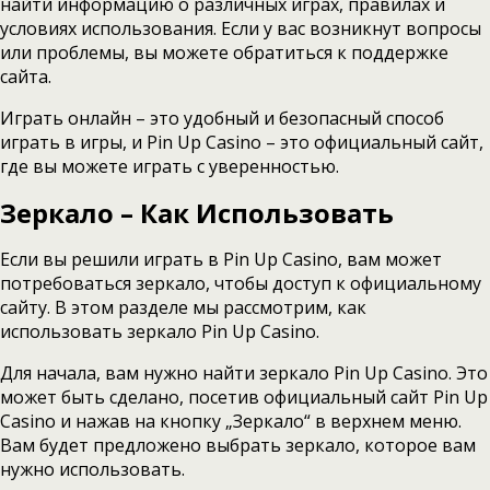
найти информацию о различных играх, правилах и
условиях использования. Если у вас возникнут вопросы
или проблемы, вы можете обратиться к поддержке
сайта.
Играть онлайн – это удобный и безопасный способ
играть в игры, и Pin Up Casino – это официальный сайт,
где вы можете играть с уверенностью.
Зеркало – Как Использовать
Если вы решили играть в Pin Up Casino, вам может
потребоваться зеркало, чтобы доступ к официальному
сайту. В этом разделе мы рассмотрим, как
использовать зеркало Pin Up Casino.
Для начала, вам нужно найти зеркало Pin Up Casino. Это
может быть сделано, посетив официальный сайт Pin Up
Casino и нажав на кнопку „Зеркало“ в верхнем меню.
Вам будет предложено выбрать зеркало, которое вам
нужно использовать.