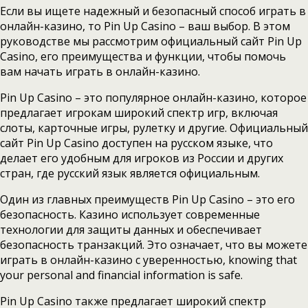
Если вы ищете надежный и безопасный способ играть в
онлайн-казино, то Pin Up Casino – ваш выбор. В этом
руководстве мы рассмотрим официальный сайт Pin Up
Casino, его преимущества и функции, чтобы помочь
вам начать играть в онлайн-казино.
Pin Up Casino – это популярное онлайн-казино, которое
предлагает игрокам широкий спектр игр, включая
слоты, карточные игры, рулетку и другие. Официальный
сайт Pin Up Casino доступен на русском языке, что
делает его удобным для игроков из России и других
стран, где русский язык является официальным.
Один из главных преимуществ Pin Up Casino – это его
безопасность. Казино использует современные
технологии для защиты данных и обеспечивает
безопасность транзакций. Это означает, что вы можете
играть в онлайн-казино с уверенностью, knowing that
your personal and financial information is safe.
Pin Up Casino также предлагает широкий спектр