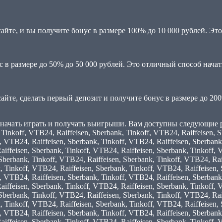
айте, и вы получите бонус в размере 100% до 10 000 рублей. Эт
с в размере до 50% до 50 000 рублей. Это отличный способ нача
айте, сделать первый депозит и получите бонус в размере до 20
ать играть и получать выигрыши. Вам доступны следующие payment 
nkoff, VTB24, Raiffeisen, Sberbank, Tinkoff, VTB24, Raiffeisen, S
f, VTB24, Raiffeisen, Sberbank, Tinkoff, VTB24, Raiffeisen, Sberbank
iffeisen, Sberbank, Tinkoff, VTB24, Raiffeisen, Sberbank, Tinkoff, 
Sberbank, Tinkoff, VTB24, Raiffeisen, Sberbank, Tinkoff, VTB24, Raif
, Tinkoff, VTB24, Raiffeisen, Sberbank, Tinkoff, VTB24, Raiffeisen,
f, VTB24, Raiffeisen, Sberbank, Tinkoff, VTB24, Raiffeisen, Sberbank
iffeisen, Sberbank, Tinkoff, VTB24, Raiffeisen, Sberbank, Tinkoff, 
Sberbank, Tinkoff, VTB24, Raiffeisen, Sberbank, Tinkoff, VTB24, Raif
, Tinkoff, VTB24, Raiffeisen, Sberbank, Tinkoff, VTB24, Raiffeisen,
f, VTB24, Raiffeisen, Sberbank, Tinkoff, VTB24, Raiffeisen, Sberbank
iffeisen, Sberbank, Tinkoff, VTB24, Raiffeisen, Sberbank, Tinkoff, 