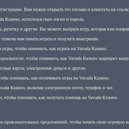
егистрации. Вам нужно открыть это письмо и кликнуть на ссылку
da Казино, используя свои логин и пароль.
рулетку и другие. Вы можете выбрать игру, которая вам понрави
 помочь вам начать играть и получать выигрыши.
 игры, чтобы понимать, как играть на Vavada Казино.
енциальности, чтобы понимать, как Vavada Казино защищает ва
тные карты, электронные деньги и другие.
тобы понимать, как оплачивать игры на Vavada Казино.
ada Казино, включая электронную почту, телефон и чат.
, чтобы понимать, как получать помощь на Vavada Казино.
о привлекательных предложений, чтобы начать свою игровую к