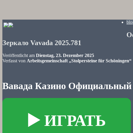
blo
О
Зеркало Vavada 2025.781
Veröffentlicht am
Dienstag, 23. Dezember 2025
Verfasst von
Arbeitsgemeinschaft „Stolpersteine für Schöningen“
Вавада Казино Официальный С
▶️ ИГРАТЬ