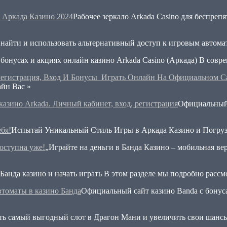
в Аркада Казино 2024
Рабочее зеркало Arkada Casino для беспреп
 найти и использовать альтернативный доступ к игровым автома
 бонусах и акциях онлайн казино Arkada Casino (Аркада) В совр
егистрация, Вход И Бонусы ️ Играть Онлайн На Официальном Са
айн Вас »
азино Arkada. Личный кабинет, вход, регистрация
Официальный 
бя!
Испытай Уникальный Стиль Игры в Аркада Казино и Погру
доступна уже!
„Играйте на деньги в Банда Казино – мобильная в
 Банда казино и начать играть В этом разделе мы подробно рассм
втоматы в казино Банда
Официальный сайт казино Banda с бонус
ть самый выгодный слот в Драгон Мани и увеличить свои шанс