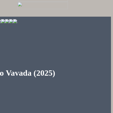
 Vavada (2025)