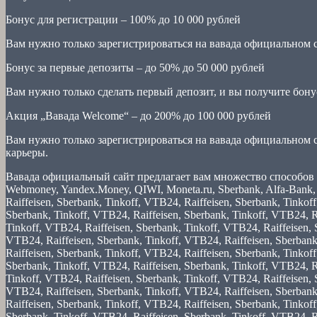
Бонус для регистрации – 100% до 10 000 рублей
Вам нужно только зарегистрироваться на вавада официальном с
Бонус за первые депозиты – до 50% до 50 000 рублей
Вам нужно только сделать первый депозит, и вы получите бону
Акция „Вавада Welcome“ – до 200% до 100 000 рублей
Вам нужно только зарегистрироваться на вавада официальном с
карьеры.
Вавада официальный сайт предлагает вам множество способов нач
Webmoney, Yandex.Money, QIWI, Moneta.ru, Sberbank, Alfa-Bank, Ti
Raiffeisen, Sberbank, Tinkoff, VTB24, Raiffeisen, Sberbank, Tinkof
Sberbank, Tinkoff, VTB24, Raiffeisen, Sberbank, Tinkoff, VTB24, Ra
Tinkoff, VTB24, Raiffeisen, Sberbank, Tinkoff, VTB24, Raiffeisen, 
VTB24, Raiffeisen, Sberbank, Tinkoff, VTB24, Raiffeisen, Sberbank
Raiffeisen, Sberbank, Tinkoff, VTB24, Raiffeisen, Sberbank, Tinkof
Sberbank, Tinkoff, VTB24, Raiffeisen, Sberbank, Tinkoff, VTB24, Ra
Tinkoff, VTB24, Raiffeisen, Sberbank, Tinkoff, VTB24, Raiffeisen, 
VTB24, Raiffeisen, Sberbank, Tinkoff, VTB24, Raiffeisen, Sberbank
Raiffeisen, Sberbank, Tinkoff, VTB24, Raiffeisen, Sberbank, Tinkof
Sberbank, Tinkoff, VTB24, Raiffeisen, Sberbank, Tinkoff, VTB24, Ra