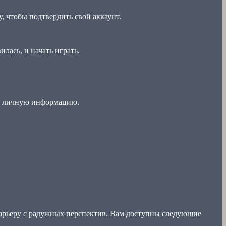
, чтобы подтвердить свой аккаунт.
лась, и начать играть.
шу личную информацию.
арьеру с радужных перспектив. Вам доступны следующие