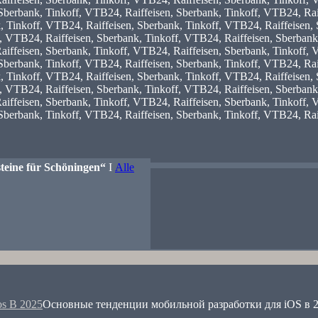
Sberbank, Tinkoff, VTB24, Raiffeisen, Sberbank, Tinkoff, VTB24, Raif
, Tinkoff, VTB24, Raiffeisen, Sberbank, Tinkoff, VTB24, Raiffeisen,
f, VTB24, Raiffeisen, Sberbank, Tinkoff, VTB24, Raiffeisen, Sberbank
iffeisen, Sberbank, Tinkoff, VTB24, Raiffeisen, Sberbank, Tinkoff, 
Sberbank, Tinkoff, VTB24, Raiffeisen, Sberbank, Tinkoff, VTB24, Raif
, Tinkoff, VTB24, Raiffeisen, Sberbank, Tinkoff, VTB24, Raiffeisen,
f, VTB24, Raiffeisen, Sberbank, Tinkoff, VTB24, Raiffeisen, Sberbank
iffeisen, Sberbank, Tinkoff, VTB24, Raiffeisen, Sberbank, Tinkoff, 
Sberbank, Tinkoff, VTB24, Raiffeisen, Sberbank, Tinkoff, VTB24, Rai
steine für Schöningen“
Ι
Alle
s В 2025
Основные тенденции мобильной разработки для iOS в 2