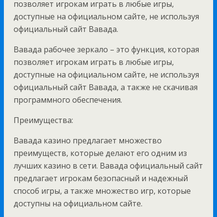
позволяет игрокам играть в любые игры,
доступные на официальном сайте, не используя
официальный сайт Вавада.
Вавада рабочее зеркало – это функция, которая
позволяет игрокам играть в любые игры,
доступные на официальном сайте, не используя
официальный сайт Вавада, а также не скачивая
программного обеспечения.
Преимущества:
Вавада казино предлагает множество
преимуществ, которые делают его одним из
лучших казино в сети. Вавада официальный сайт
предлагает игрокам безопасный и надежный
способ игры, а также множество игр, которые
доступны на официальном сайте.