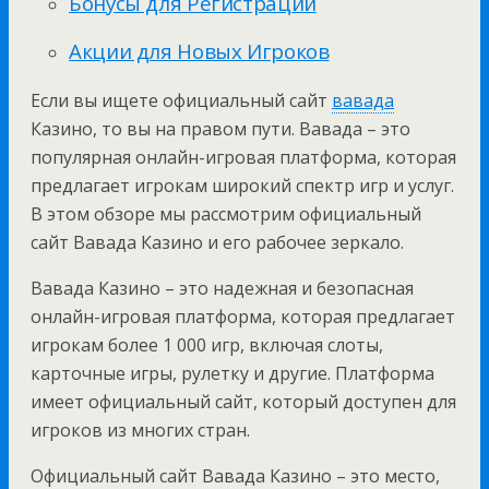
Бонусы для Регистрации
Акции для Новых Игроков
Если вы ищете официальный сайт
вавада
Казино, то вы на правом пути. Вавада – это
популярная онлайн-игровая платформа, которая
предлагает игрокам широкий спектр игр и услуг.
В этом обзоре мы рассмотрим официальный
сайт Вавада Казино и его рабочее зеркало.
Вавада Казино – это надежная и безопасная
онлайн-игровая платформа, которая предлагает
игрокам более 1 000 игр, включая слоты,
карточные игры, рулетку и другие. Платформа
имеет официальный сайт, который доступен для
игроков из многих стран.
Официальный сайт Вавада Казино – это место,