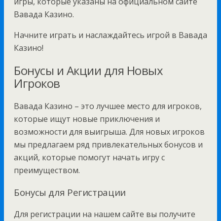
игры, которые указаны на официальном сайте
Вавада Казино.
Начните играть и наслаждайтесь игрой в Вавада
Казино!
Бонусы и Акции для Новых
Игроков
Вавада Казино – это лучшее место для игроков,
которые ищут новые приключения и
возможности для выигрыша. Для новых игроков
мы предлагаем ряд привлекательных бонусов и
акций, которые помогут начать игру с
преимуществом.
Бонусы для Регистрации
Для регистрации на нашем сайте вы получите