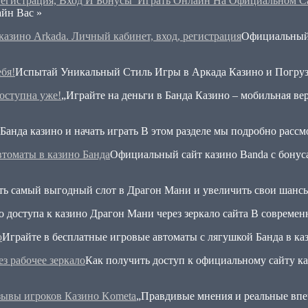
егистрация, Вход И Бонусы ️ Играть Онлайн На Официальном Са
айн Вас »
азино Arkada. Личный кабинет, вход, регистрация
Официальный 
бя!
Испытай Уникальный Стиль Игры в Аркада Казино и Погру
доступна уже!
„Играйте на деньги в Банда Казино – мобильная в
 Банда казино и начать играть В этом разделе мы подробно рассм
втоматы в казино Банда
Официальный сайт казино Banda с бонус
ть самый выгодный слот в Драгон Мани и увеличить свои шанс
о доступа к казино Драгон Мани через зеркало сайта В современ
о
Играйте в бесплатные игровые автоматы с лягушкой Банда в каз
з рабочее зеркало
Как получить доступ к официальному сайту ка
зывы игроков Казино Kometa
„Правдивые мнения и реальные впе