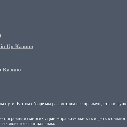
p
Pin Up Казино
p Казино
вом пути. В этом обзоре мы рассмотрим все преимущества и фун
ет игрокам из многих стран мира возможность играть в онлайн-к
 язык является официальным.