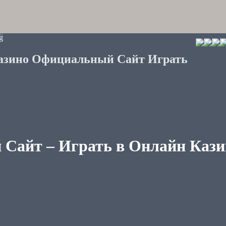
g
азино Официальный Сайт Играть
Сайт – Играть в Онлайн Кази