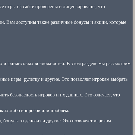
се игры на сайте проверены и лицензированы, что
ыши. Вам доступны также различные бонусы и акции, которые
ых и финансовых возможностей. В этом разделе мы рассмотрим
чные игры, рулетку и другие. Это позволяет игрокам выбрать
ить безопасность игроков и их данных. Это означает, что
аких-либо вопросов или проблем.
 бонусы за депозит и другие. Это позволяет игрокам