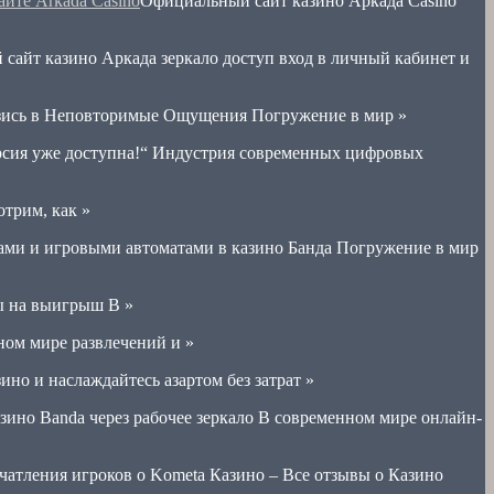
йте Arkada Casino
Официальный сайт казино Аркада Casino
сайт казино Аркада зеркало доступ вход в личный кабинет и
зись в Неповторимые Ощущения Погружение в мир »
ерсия уже доступна!“ Индустрия современных цифровых
отрим, как »
ами и игровыми автоматами в казино Банда Погружение в мир
ы на выигрыш В »
ном мире развлечений и »
ино и наслаждайтесь азартом без затрат »
зино Banda через рабочее зеркало В современном мире онлайн-
чатления игроков о Kometa Казино – Все отзывы о Казино