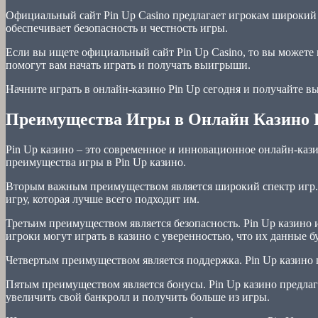
Официальный сайт Pin Up Casino предлагает игрокам широкий в
обеспечивает безопасность и честность игры.
Если вы ищете официальный сайт Pin Up Casino, то вы можете 
помогут вам начать играть и получать выигрыши.
Начните играть в онлайн-казино Pin Up сегодня и получайте 
Преимущества Игры в Онлайн Казино 
Pin Up казино – это современное и инновационное онлайн-каз
преимущества игры в Pin Up казино.
Вторым важным преимуществом является широкий спектр игр. Pi
игру, которая лучше всего подходит им.
Третьим преимуществом является безопасность. Pin Up казино 
игроки могут играть в казино с уверенностью, что их данные 
Четвертым преимуществом является поддержка. Pin Up казино п
Пятым преимуществом является бонусы. Pin Up казино предлаг
увеличить свой банкролл и получить больше из игры.