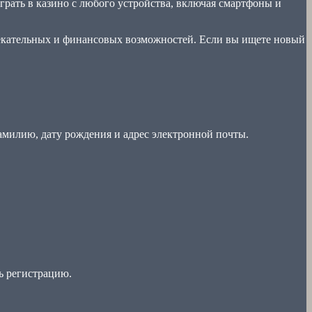
грать в казино с любого устройства, включая смартфоны и
влекательных и финансовых возможностей. Если вы ищете новый
фамилию, дату рождения и адрес электронной почты.
ь регистрацию.