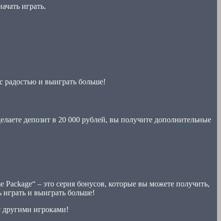
ачать играть.
 с радостью и выиграть больше!
делаете депозит в 20 000 рублей, вы получите дополнительные
 Package“ – это серия бонусов, которые вы можете получить,
ь играть и выиграть больше!
 с другими игроками!