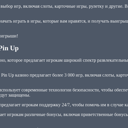
ыбор игр, включая слоты, карточные игры, рулетку и другие. В
начать играть в игры, которые вам нравятся, и получать выигр
выигрыши!
Pin Up
ино, которое предлагает игрокам широкий спектр развлекательн
n Up казино предлагает более 3 000 игр, включая слоты, карто
использует современные технологии безопасности, чтобы обеспеч
будут защищены.
редлагает игрокам поддержку 24/7, чтобы помочь им в случае к
ает игрокам различные бонусы, включая приветственные бонусы,