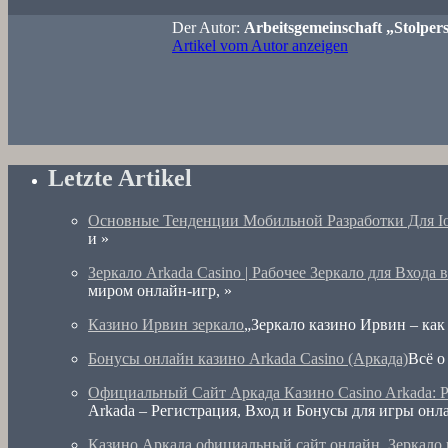
Der Autor:
Arbeitsgemeinschaft „Stolper
Artikel vom Autor anzeigen
Letzte Artikel
Основные Тенденции Мобильной Разработки Для Io
и »
Зеркало Arkada Casino | Рабочее Зеркало для Входа 
миром онлайн-игр, »
Казино Ирвин зеркало
„Зеркало казино Ирвин – как
Бонусы онлайн казино Arkada Casino (Аркада)
Всё о
Официальный Сайт Аркада Казино Casino Arkada: Р
Arkada – Регистрация, Вход и Бонусы для игры онл
Казино Аркада официальный сайт онлайн. Зеркало к