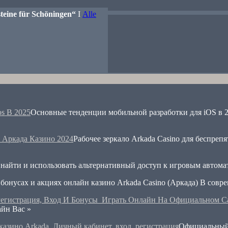
steine für Schöningen“
Ι
Alle
s В 2025
Основные тенденции мобильной разработки для iOS в 2
в Аркада Казино 2024
Рабочее зеркало Arkada Casino для беспреп
 найти и использовать альтернативный доступ к игровым автома
 бонусах и акциях онлайн казино Arkada Casino (Аркада) В совр
егистрация, Вход И Бонусы ️ Играть Онлайн На Официальном Са
айн Вас »
азино Arkada. Личный кабинет, вход, регистрация
Официальный 