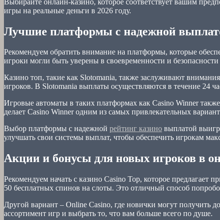
Выбирайте онлайн-казино, которое соответствует вашим предпо
игры на реальные деньги в 2026 году.
Лучшие платформы с надежной выпла
Рекомендуем обратить внимание на платформы, которые обесп
игроки могли быть уверены в своевременности и безопасности 
Казино топ, такие как Slotomania, также заслуживают внимания
игроков. В Slotomania выплаты осуществляются в течение 24 ча
Игровые автоматы в таких платформах как Casino Winner также
делает Casino Winner одним из самых привлекательных вариант
Выбор платформы с надежной
рейтинг казино
выплатой выигры
улучшать свои системы выплат, чтобы обеспечить игрокам мак
Акции и бонусы для новых игроков в о
Рекомендуем начать с казино Casino Top, которое предлагает 
50 бесплатных спинов на слоты. Это отличный способ попробов
Другой вариант – Online Casino, где новички могут получить 
ассортимент игр и выбрать то, что вам больше всего по душе.