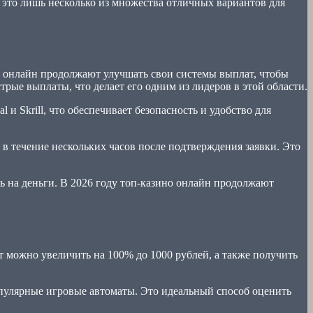
– это лишь несколько из множества отличных вариантов для
 онлайн продолжают улучшать свои системы выплат, чтобы
рые выплаты, что делает его одним из лидеров в этой области.
и Skrill, что обеспечивает безопасность и удобство для
в течение нескольких часов после подтверждения заявки. Это
 на деньги. В 2026 году топ-казино онлайн продолжают
т можно увеличить на 100% до 1000 рублей, а также получить
популярные игровые автоматы. Это идеальный способ оценить