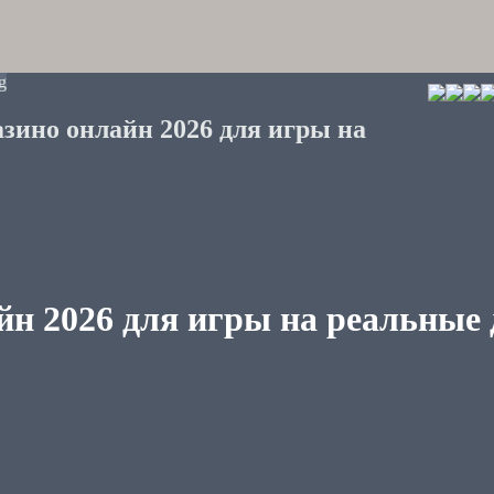
g
азино онлайн 2026 для игры на
йн 2026 для игры на реальные 