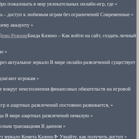
ро пожаловать в мир увлекательных онлайн-игр, где »
нь – доступ к любимым играм без ограничений Современные »
оему аккаунту »
 Демо-Режиме
Банда Казино – Как войти на сайт, создать личный
ие »
рез актуальное зеркало В мире онлайн-развлечений существует
длагают игрокам »
е вокруг неисполнения финансовых обязательств на игровой
р и азартных развлечений постоянно развивается, »
ды В мире азартных развлечений немалую »
пасным транзакциям В данном »
з зеркало Комета Казино ᐈ Узнайте, как получить доступ »