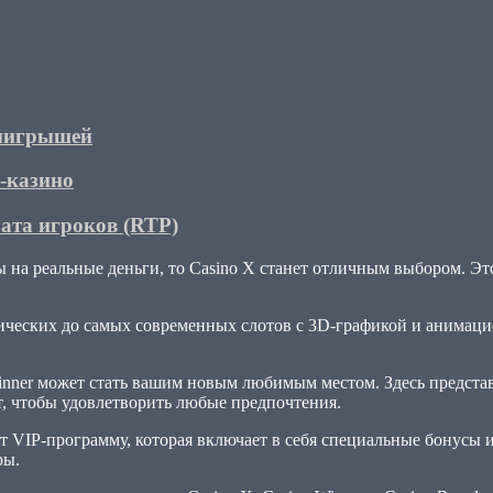
ыигрышей
-казино
ата игроков (RTP)
на реальные деньги, то Casino X станет отличным выбором. Это
сических до самых современных слотов с 3D-графикой и анимаци
inner может стать вашим новым любимым местом. Здесь представл
т, чтобы удовлетворить любые предпочтения.
ает VIP-программу, которая включает в себя специальные бонусы
ры.