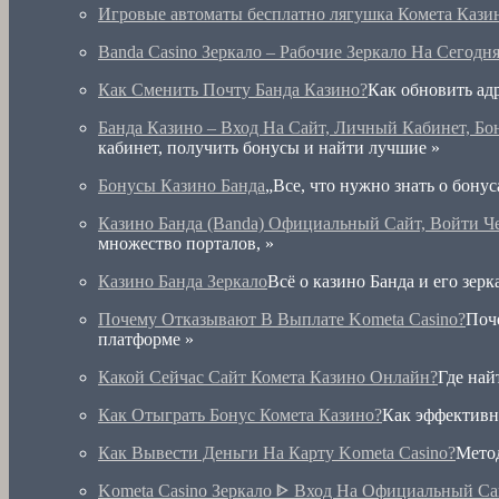
Игровые автоматы бесплатно лягушка Комета Кази
Banda Casino Зеркало – Рабочие Зеркало На Сегодн
Как Сменить Почту Банда Казино?
Как обновить адр
Банда Казино – Вход На Сайт, Личный Кабинет, Б
кабинет, получить бонусы и найти лучшие »
Бонусы Казино Банда
„Все, что нужно знать о бону
Казино Банда (Banda) Официальный Сайт, Войти Че
множество порталов, »
Казино Банда Зеркало
Всё о казино Банда и его зе
Почему Отказывают В Выплате Kometa Casino?
Поч
платформе »
Какой Сейчас Сайт Комета Казино Онлайн?
Где най
Как Отыграть Бонус Комета Казино?
Как эффективн
Как Вывести Деньги На Карту Kometa Casino?
Метод
Kometa Casino Зеркало ᐈ Вход На Официальный Са