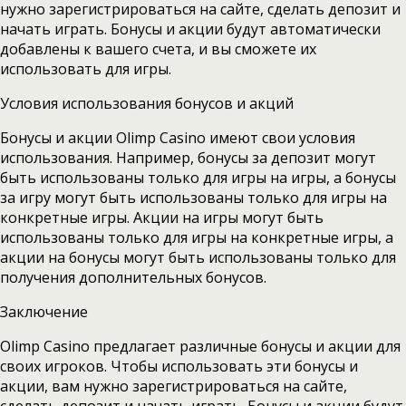
нужно зарегистрироваться на сайте, сделать депозит и
начать играть. Бонусы и акции будут автоматически
добавлены к вашего счета, и вы сможете их
использовать для игры.
Условия использования бонусов и акций
Бонусы и акции Olimp Casino имеют свои условия
использования. Например, бонусы за депозит могут
быть использованы только для игры на игры, а бонусы
за игру могут быть использованы только для игры на
конкретные игры. Акции на игры могут быть
использованы только для игры на конкретные игры, а
акции на бонусы могут быть использованы только для
получения дополнительных бонусов.
Заключение
Olimp Casino предлагает различные бонусы и акции для
своих игроков. Чтобы использовать эти бонусы и
акции, вам нужно зарегистрироваться на сайте,