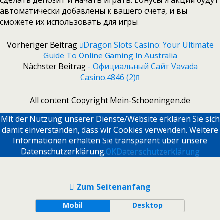
сделать депозит и начать играть. Бонусы и акции будут
автоматически добавлены к вашего счета, и вы
сможете их использовать для игры.
Vorheriger Beitrag
Dragon Slots Casino: Your Ultimate
Guide To Online Gaming In Australia
Nächster Beitrag
- Официальный Сайт Vavada
Casino.4846 (2)
All content Copyright Mein-Schoeningen.de
Mit der Nutzung unserer Dienste/Website erklären Sie sich
damit einverstanden, dass wir Cookies verwenden. Weitere
Informationen erhalten Sie transparent über unsere
Datenschutzerklärung.
OK
Datenschutzerklärung
Zum Seitenanfang
Mobil
Desktop