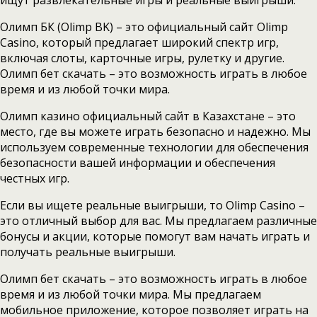
ищут развлекательные игры и реальные выигрыши.
Олимп БК (Olimp BK) – это официальный сайт Olimp
Casino, который предлагает широкий спектр игр,
включая слоты, карточные игры, рулетку и другие.
Олимп бет скачать – это возможность играть в любое
время и из любой точки мира.
Олимп казино официальный сайт в Казахстане – это
место, где вы можете играть безопасно и надежно. Мы
используем современные технологии для обеспечения
безопасности вашей информации и обеспечения
честных игр.
Если вы ищете реальные выигрыши, то Olimp Casino –
это отличный выбор для вас. Мы предлагаем различные
бонусы и акции, которые помогут вам начать играть и
получать реальные выигрыши.
Олимп бет скачать – это возможность играть в любое
время и из любой точки мира. Мы предлагаем
мобильное приложение, которое позволяет играть на