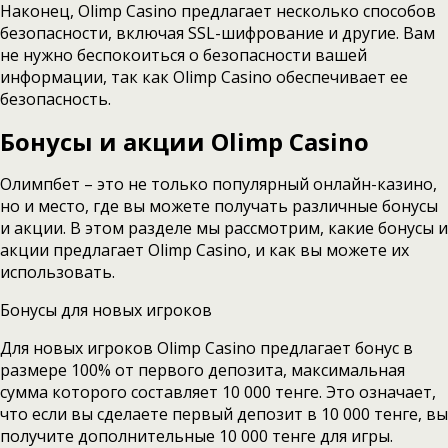
Наконец, Olimp Casino предлагает несколько способов
безопасности, включая SSL-шифрование и другие. Вам
не нужно беспокоиться о безопасности вашей
информации, так как Olimp Casino обеспечивает ее
безопасность.
Бонусы и акции Olimp Casino
Олимпбет – это не только популярный онлайн-казино,
но и место, где вы можете получать различные бонусы
и акции. В этом разделе мы рассмотрим, какие бонусы и
акции предлагает Olimp Casino, и как вы можете их
использовать.
Бонусы для новых игроков
Для новых игроков Olimp Casino предлагает бонус в
размере 100% от первого депозита, максимальная
сумма которого составляет 10 000 тенге. Это означает,
что если вы сделаете первый депозит в 10 000 тенге, вы
получите дополнительные 10 000 тенге для игры.