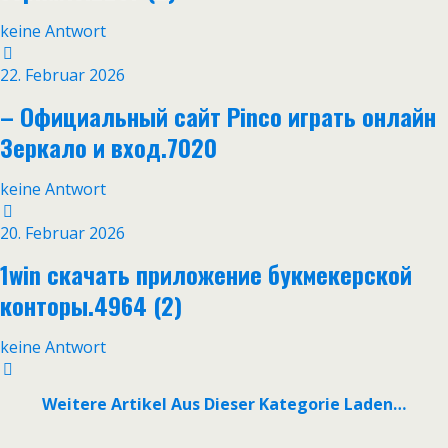
keine Antwort
22. Februar 2026
– Официальный сайт Pinco играть онлайн
Зеркало и вход.7020
keine Antwort
20. Februar 2026
1win скачать приложение букмекерской
конторы.4964 (2)
keine Antwort
Weitere Artikel Aus Dieser Kategorie Laden…